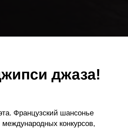
джипси джаза!
уэта. Французский шансонье
и международных конкурсов,