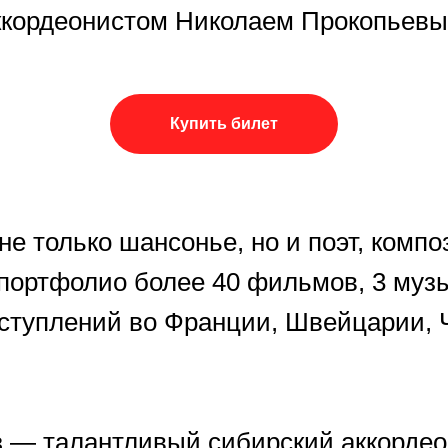
ккордеонистом Николаем Прокопьевы
Купить билет
не только шансонье, но и поэт, компо
 портфолио более 40 фильмов, 3 муз
ступлений во Франции, Швейцарии, 
в
— талантливый сибирский аккордео