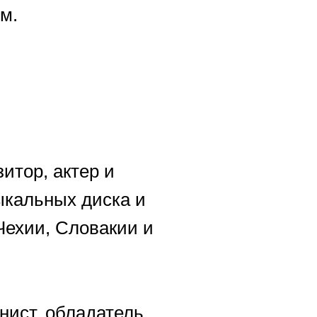
м.
зитор, актер и
ыкальных диска и
Чехии, Словакии и
нист, обладатель