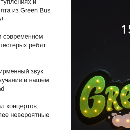
туплениях и
бята из Green Bus
!
ем современном
 шестерых ребят
фирменный звук
звучание в нашем
nd
л концертов,
лее невероятные