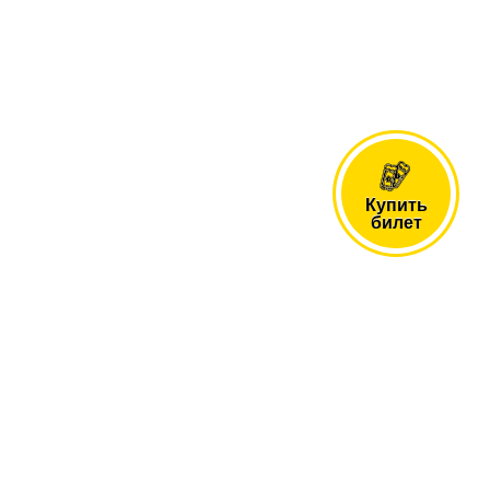
Купить
билет
такты