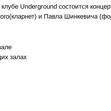
 клубе Underground состоится концер
ого(кларнет) и Павла Шинкевича (фор
зале
щих залах
ичество билетов огранич
Телефон: (3822) 907-197