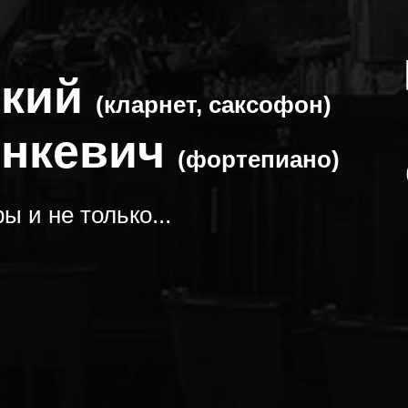
ский
(кларнет, саксофон)
инкевич
(фортепиано)
 и не только...