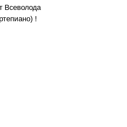
т Всеволода
тепиано) !
ено!