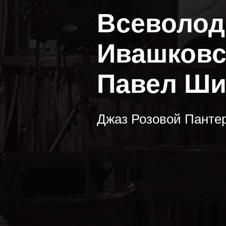
Всеволод
Ивашков
Павел Ш
Джаз Розовой Пантеры