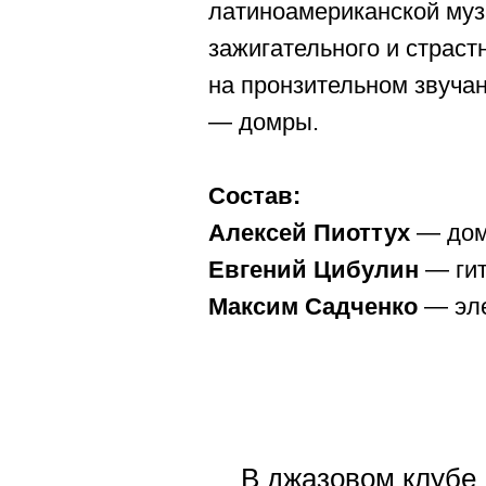
латиноамериканской муз
зажигательного и страс
на пронзительном звуча
— домры.
Состав:
Алексей Пиоттух
— дом
Евгений Цибулин
— ги
Максим Садченко
— эле
В джазовом клубе 