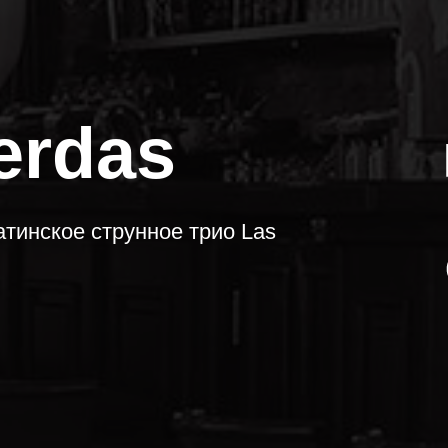
erdas
тинское струнное трио Las