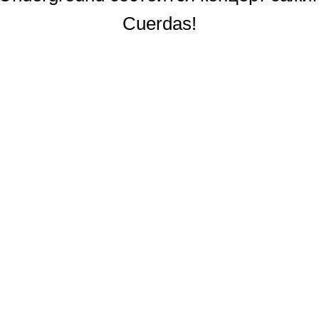
Cuerdas!
зале
щих залах
ичество билетов огранич
Телефон: (3822) 907-197