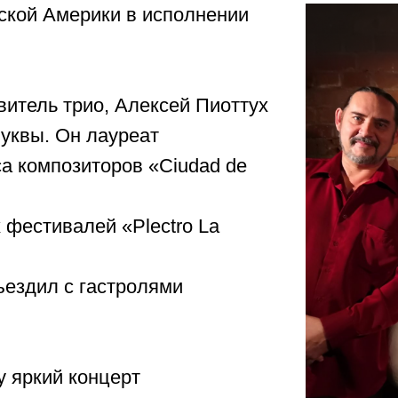
ской Америки в исполнении
витель трио, Алексей Пиоттух
уквы. Он лауреат
а композиторов «Ciudad de
х фестивалей «Plectro La
Объездил с гастролями
у яркий концерт