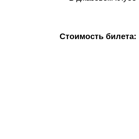
Стоимость билета:
550 руб. в основном 
150 руб. в прилегаю
Кол