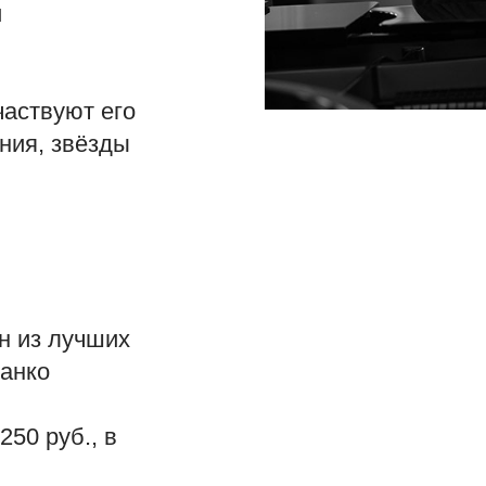
и
частвуют его
ния, звёзды
н из лучших
санко
250 руб., в