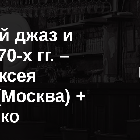
й джаз и
0-х гг. –
ксея
Москва) +
ко