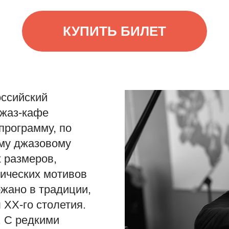
КУПИТЬ БИЛЕТ
оссийский
джаз-кафе
программу, по
ому джазовому
 размеров,
ических мотивов
жано в традиции,
 ХХ-го столетия.
о. С редкими