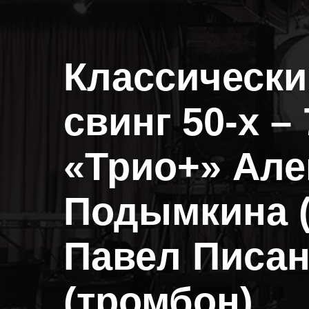
Классически
свинг 50-х – 7
«Трио+» Але
Подымкина (
Павел Писан
(тромбон)