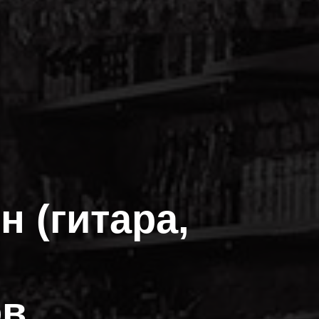
 (гитара,
ов