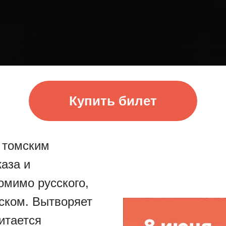
Купить билет
 томским
аза и
омимо русского,
йском. Вытворяет
читается