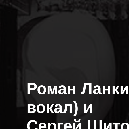
Роман Ланкин
вокал) и
Сергей Шит