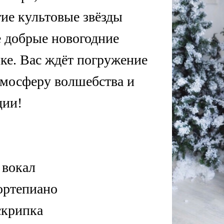
ие культовые звёзды
е добрые новогодние
ыке. Вас ждёт погружение
мосферу волшебства и
ции!
 вокал
ортепиано
скрипка