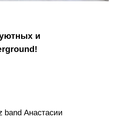
 уютных и
rground!
z band Анастасии