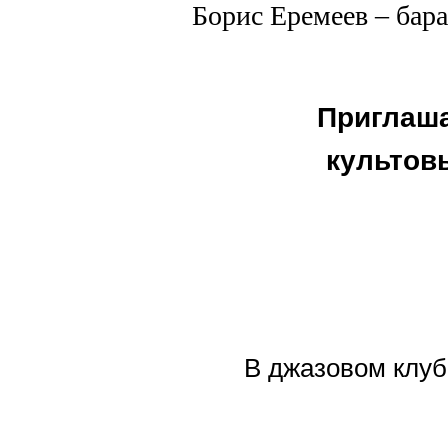
Борис Еремеев – бар
Приглаша
культов
В джазовом клуб