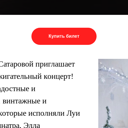
Купить билет
 Сатаровой приглашает
ажигательный концерт!
адостные и
 винтажные и
которые исполняли Луи
натра, Элла